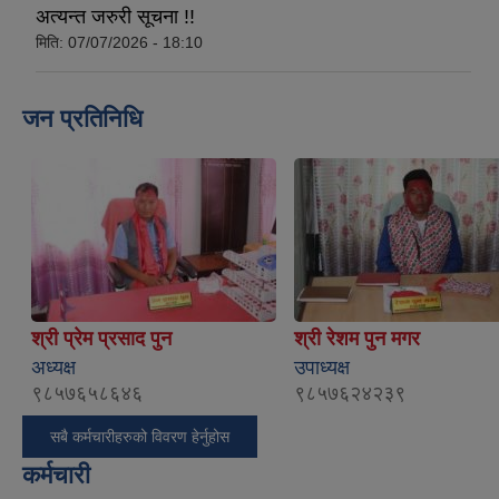
अत्यन्त जरुरी सूचना !!
मिति:
07/07/2026 - 18:10
जन प्रतिनिधि
श्री प्रेम प्रसाद पुन
श्री रेशम पुन मगर
अध्यक्ष
उपाध्यक्ष
९८५७६५८६४६
९८५७६२४२३९
सबै कर्मचारीहरुको विवरण हेर्नुहोस
कर्मचारी