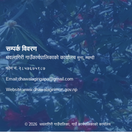
सम्पर्क विवरण
धवलागिरी गाउँकार्यपालिकाको कार्यालय
मुना, म्याग्दी
फोन नं. ९८५७६७५९८७
Email:
dhawalagirigapa@gmail.com
Website:
www.dhawalagirimun.gov.np
© 2026 धवलागिरी गाउँपालिका, गाउँ कार्यपालिकाको कार्यालय