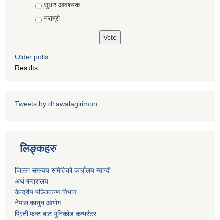
सुधार आवश्यक
नराम्रो
Older polls
पशु शाखा
आधारभूत शिक्षा परीक्षा सञ्चालन, अनुगमन तथा व्यवस्थापन कार्यविधि, २०७५
धवलागिरी गाउँपालिकाको वातावरण तथा प्राकृतिक स्रोत संरक्षण ऐन, २०७६
Results
कृषि शाखा
Tweets by dhawalagirimun
धवलागिरी गाउँपालिकाको संक्षिप्त वातावरणीय अध्ययन तथा प्रारम्भिक वातावरणीय परीक्षण कार्यविधि, २०७८
लिङ्कहरु
जिल्ला समन्वय समितिको कार्यालय म्याग्दी
अर्थ मन्त्रालय
धवलागिरी गाउँपालिकाको उपभोक्ता समिति गठन, परिचालन तथा व्यवस्थापन सम्बन्धी कार्यविधि,२०७५
केन्द्रीय पञ्जिकरण विभाग
नेपाल कानुन आयोग
प्रिती फन्ट बाट युनिकोड कन्भर्रटर