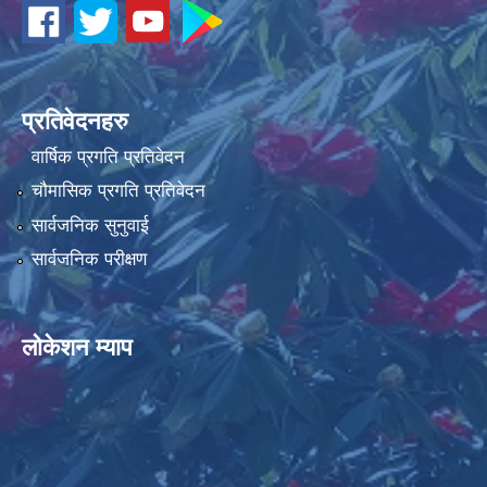
धवलागिरी गाउँपालिकाको आर्थिक कार्यविधि तथा वित्तीय उत्तरदायित्व ऐन, २०८२
प्रतिवेदनहरु
वार्षिक प्रगति प्रतिवेदन
चौमासिक प्रगति प्रतिवेदन
सार्वजनिक सुनुवाई
सार्वजनिक परीक्षण
लोकेशन म्याप