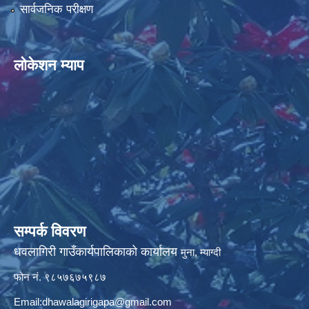
सार्वजनिक परीक्षण
लोकेशन म्याप
सम्पर्क विवरण
धवलागिरी गाउँकार्यपालिकाको कार्यालय
मुना, म्याग्दी
फोन नं. ९८५७६७५९८७
Email:
dhawalagirigapa@gmail.com