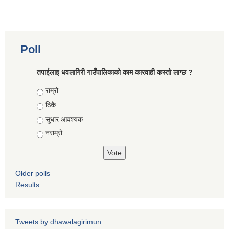
कोरोना भाइरस संक्रमण रोकथाम, नियन्त्रण तथा उपचार सहयोग कार्यविधि, २०७६
Poll
तपाईलाइ धवलागिरी गाउँपालिकाको काम कारवाही कस्तो लाग्छ ?
Choices
राम्रो
ठिकै
सुधार आवश्यक
नराम्रो
Older polls
Results
Tweets by dhawalagirimun