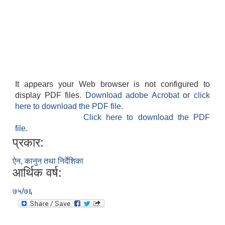
पशु शाखा
आधारभूत शिक्षा परीक्षा सञ्चालन, अनुगमन तथा व्यवस्थापन कार्यविधि, २०७५
धवलागिरी गाउँपालिकाको वातावरण तथा प्राकृतिक स्रोत संरक्षण ऐन, २०७६
कृषि शाखा
It appears your Web browser is not configured to
display PDF files.
Download adobe Acrobat
or
click
here to download the PDF file.
Click here to download the PDF
धवलागिरी गाउँपालिकाको संक्षिप्त वातावरणीय अध्ययन तथा प्रारम्भिक वातावरणीय परीक्षण कार्यविधि, २०७८
file.
प्रकार:
ऐन, कानुन तथा निर्देशिका
आर्थिक वर्ष:
७५/७६
धवलागिरी गाउँपालिकाको उपभोक्ता समिति गठन, परिचालन तथा व्यवस्थापन सम्बन्धी कार्यविधि,२०७५