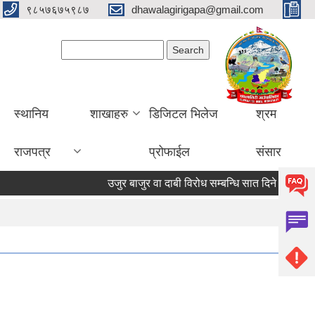
९८५७६७५९८७
dhawalagirigapa@gmail.com
Search form
Search
स्थानिय
शाखाहरु
डिजिटल भिलेज
श्रम
राजपत्र
प्रोफाईल
संसार
उजुर बाजुर वा दाबी विरोध सम्बन्धि सात दिने सूचना
उ