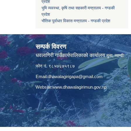
प्रदेश
भुमि व्यवस्था, कृषि तथा सहकारी मन्त्रालय - गण्डकी
प्रदेश
भौतिक पूर्वाधार विकास मन्त्रालय - गण्डकी प्रदेश
सम्पर्क विवरण
धवलागिरी गाउँकार्यपालिकाको कार्यालय
मुना, म्याग्दी
फोन नं. ९८५७६७५९८७
Email:
dhawalagirigapa@gmail.com
Website:
www.dhawalagirimun.gov.np