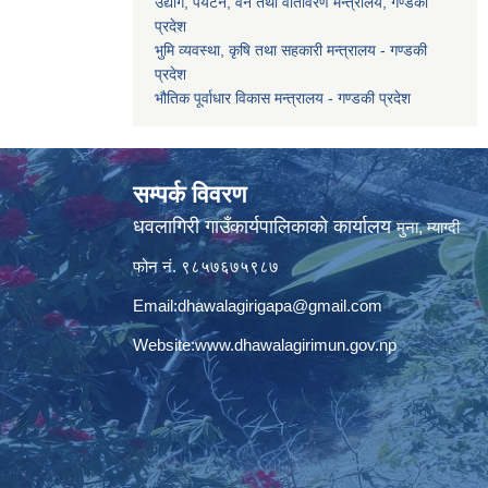
उद्योग, पर्यटन, वन तथा वातावरण मन्त्रालय, गण्डकी
प्रदेश
भुमि व्यवस्था, कृषि तथा सहकारी मन्त्रालय - गण्डकी
प्रदेश
भौतिक पूर्वाधार विकास मन्त्रालय - गण्डकी प्रदेश
सम्पर्क विवरण
धवलागिरी गाउँकार्यपालिकाको कार्यालय
मुना, म्याग्दी
फोन नं. ९८५७६७५९८७
Email:
dhawalagirigapa@gmail.com
Website:
www.dhawalagirimun.gov.np