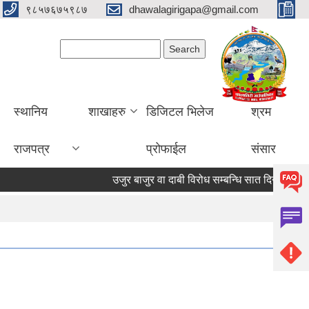
९८५७६७५९८७
dhawalagirigapa@gmail.com
Search form
Search
स्थानिय
शाखाहरु
डिजिटल भिलेज
श्रम
राजपत्र
प्रोफाईल
संसार
उजुर बाजुर वा दाबी विरोध सम्बन्धि सात दिने सूचना