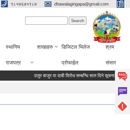
९८५७६७५९८७
dhawalagirigapa@gmail.com
Search form
Search
स्थानिय
शाखाहरु
डिजिटल भिलेज
श्रम
राजपत्र
प्रोफाईल
संसार
उजुर बाजुर वा दाबी विरोध सम्बन्धि सात दिने सूचना
उजुर बा