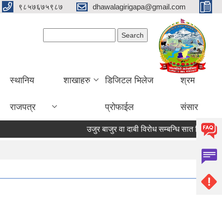
९८५७६७५९८७
dhawalagirigapa@gmail.com
Search form
Search
स्थानिय
शाखाहरु
डिजिटल भिलेज
श्रम
राजपत्र
प्रोफाईल
संसार
उजुर बाजुर वा दाबी विरोध सम्बन्धि सात दिने सूचना