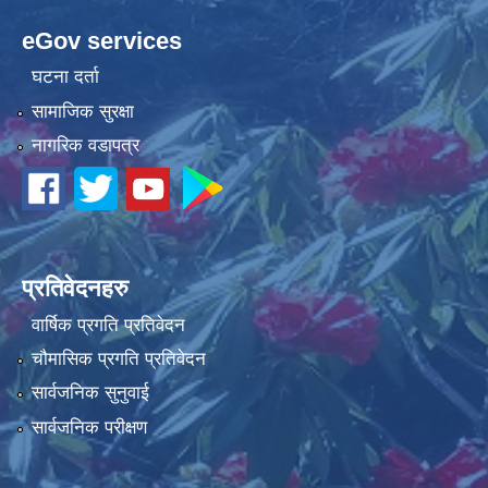
eGov services
कोरोना भाइरस संक्रमण रोकथाम, नियन्त्रण तथा उपचार सहयोग कार्यविधि, २०७६
घटना दर्ता
सामाजिक सुरक्षा
नागरिक वडापत्र
प्रतिवेदनहरु
वार्षिक प्रगति प्रतिवेदन
चौमासिक प्रगति प्रतिवेदन
सार्वजनिक सुनुवाई
सार्वजनिक परीक्षण