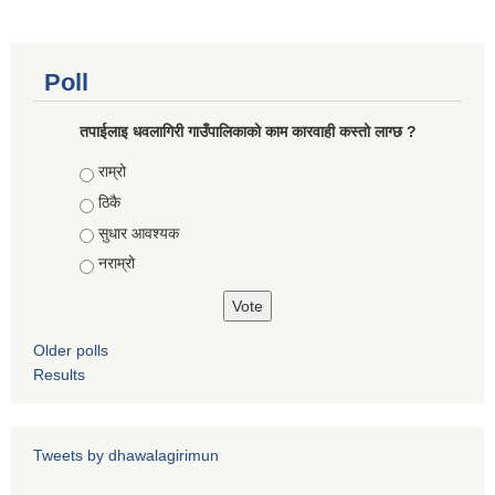
कोरोना भाइरस संक्रमण रोकथाम, नियन्त्रण तथा उपचार सहयोग कार्यविधि, २०७६
Poll
तपाईलाइ धवलागिरी गाउँपालिकाको काम कारवाही कस्तो लाग्छ ?
Choices
राम्रो
ठिकै
सुधार आवश्यक
नराम्रो
Older polls
Results
Tweets by dhawalagirimun