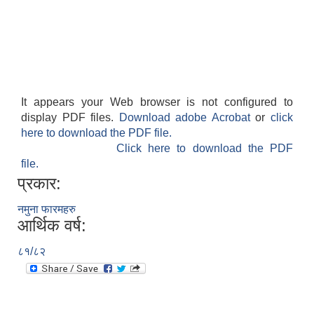
पशु शाखा
आधारभूत शिक्षा परीक्षा सञ्चालन, अनुगमन तथा व्यवस्थापन कार्यविधि, २०७५
धवलागिरी गाउँपालिकाको वातावरण तथा प्राकृतिक स्रोत संरक्षण ऐन, २०७६
कृषि शाखा
It appears your Web browser is not configured to
display PDF files.
Download adobe Acrobat
or
click
here to download the PDF file.
Click here to download the PDF
file.
धवलागिरी गाउँपालिकाको संक्षिप्त वातावरणीय अध्ययन तथा प्रारम्भिक वातावरणीय परीक्षण कार्यविधि, २०७८
प्रकार:
नमुना फारमहरु
आर्थिक वर्ष:
८१/८२
धवलागिरी गाउँपालिकाको उपभोक्ता समिति गठन, परिचालन तथा व्यवस्थापन सम्बन्धी कार्यविधि,२०७५