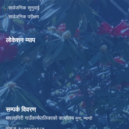
सार्वजनिक सुनुवाई
सार्वजनिक परीक्षण
लोकेशन म्याप
सम्पर्क विवरण
धवलागिरी गाउँकार्यपालिकाको कार्यालय
मुना, म्याग्दी
फोन नं. ९८५७६७५९८७