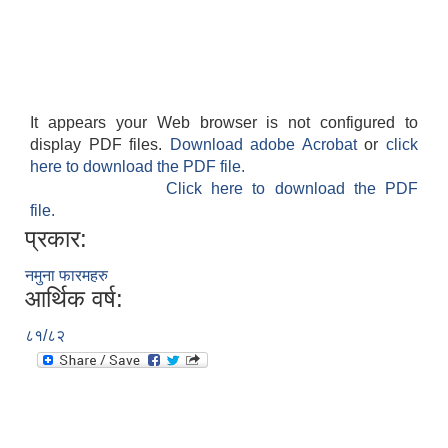
पशु शाखा
It appears your Web browser is not configured to
आधारभूत शिक्षा परीक्षा सञ्चालन, अनुगमन तथा व्यवस्थापन कार्यविधि, २०७५
धवलागिरी गाउँपालिकाको वातावरण तथा प्राकृतिक स्रोत संरक्षण ऐन, २०७६
कृषि शाखा
display PDF files.
Download adobe Acrobat
or
click
here to download the PDF file.
Click here to download the PDF
file.
प्रकार:
धवलागिरी गाउँपालिकाको संक्षिप्त वातावरणीय अध्ययन तथा प्रारम्भिक वातावरणीय परीक्षण कार्यविधि, २०७८
नमुना फारमहरु
आर्थिक वर्ष:
८१/८२
धवलागिरी गाउँपालिकाको उपभोक्ता समिति गठन, परिचालन तथा व्यवस्थापन सम्बन्धी कार्यविधि,२०७५