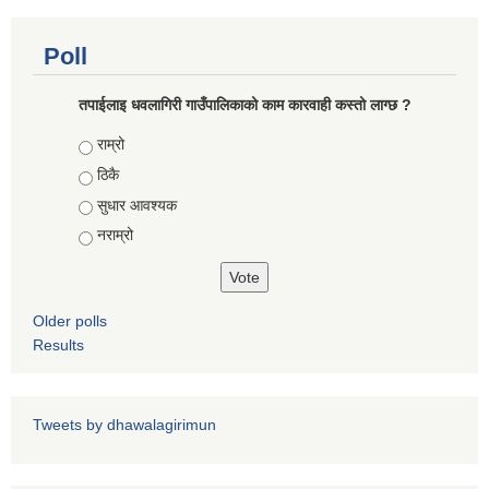
Poll
कोरोना भाइरस संक्रमण रोकथाम, नियन्त्रण तथा उपचार सहयोग कार्यविधि, २०७६
तपाईलाइ धवलागिरी गाउँपालिकाको काम कारवाही कस्तो लाग्छ ?
Choices
राम्रो
ठिकै
सुधार आवश्यक
नराम्रो
Older polls
Results
Tweets by dhawalagirimun