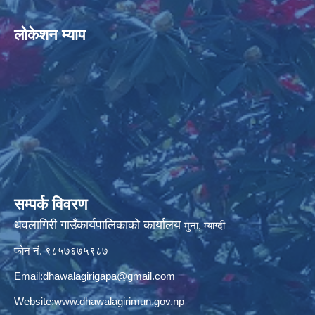
लोकेशन म्याप
सम्पर्क विवरण
धवलागिरी गाउँकार्यपालिकाको कार्यालय
मुना, म्याग्दी
फोन नं. ९८५७६७५९८७
Email:
dhawalagirigapa@gmail.com
Website:
www.dhawalagirimun.gov.np