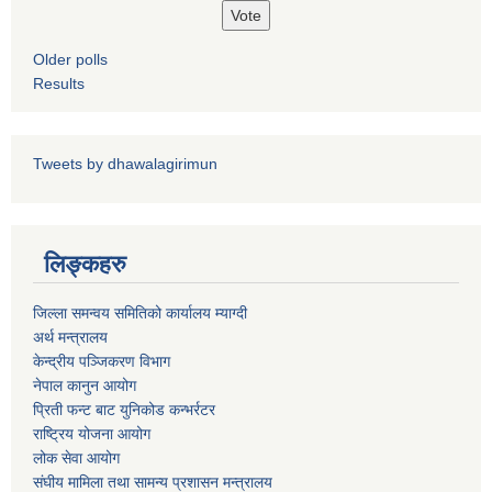
Older polls
Results
पशु शाखा
आधारभूत शिक्षा परीक्षा सञ्चालन, अनुगमन तथा व्यवस्थापन कार्यविधि, २०७५
धवलागिरी गाउँपालिकाको वातावरण तथा प्राकृतिक स्रोत संरक्षण ऐन, २०७६
कृषि शाखा
Tweets by dhawalagirimun
लिङ्कहरु
धवलागिरी गाउँपालिकाको संक्षिप्त वातावरणीय अध्ययन तथा प्रारम्भिक वातावरणीय परीक्षण कार्यविधि, २०७८
जिल्ला समन्वय समितिको कार्यालय म्याग्दी
अर्थ मन्त्रालय
केन्द्रीय पञ्जिकरण विभाग
नेपाल कानुन आयोग
प्रिती फन्ट बाट युनिकोड कन्भर्रटर
धवलागिरी गाउँपालिकाको उपभोक्ता समिति गठन, परिचालन तथा व्यवस्थापन सम्बन्धी कार्यविधि,२०७५
राष्ट्रिय योजना आयोग
लोक सेवा आयोग
संघीय मामिला तथा सामन्य प्रशासन मन्त्रालय