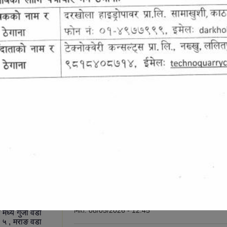
सूचना तथा समाचार
पालिका र ५ वटा
ाउँपालिका हो।
उजुर बाजुर वा दाबी विरोध सम्बन्धि सात दिने सूच
ालिका हो । यो
मिति:
08/05/2026 - 12:45
ये गुर्जा वडा
. ५ , मराङ वडा