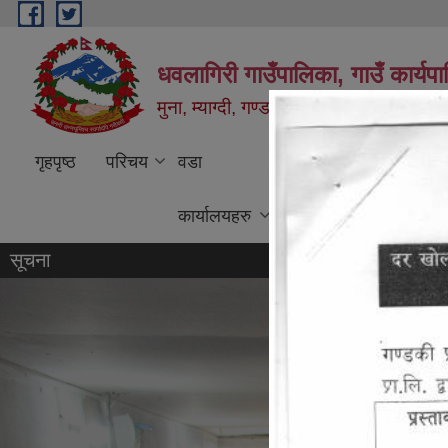
Skip to main content
धवलागिरी गाउँपालिका, गाउँ कार्यप
मुना, म्याग्दी, गण्डकी प्रदेश, नेपाल
गृहपृष्ठ
परिचय
वडा
कार्यक्रम तथा
वि
कार्यालयहरु
परियोजना
शु
सूचना