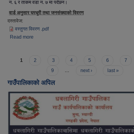
न. ६ र ताकम वडा न. ७ मा पर्दछन।
वार्ड अनुसार घरधुरी तथा जनसंख्याको विवरण
दस्तावेज:
वस्तुगत विवरण .pdf
Read more
about सन्क्षिप्त परिचय
Pages
1
2
3
4
5
6
7
9
…
next ›
last »
गाउँपालिकाको अपिल