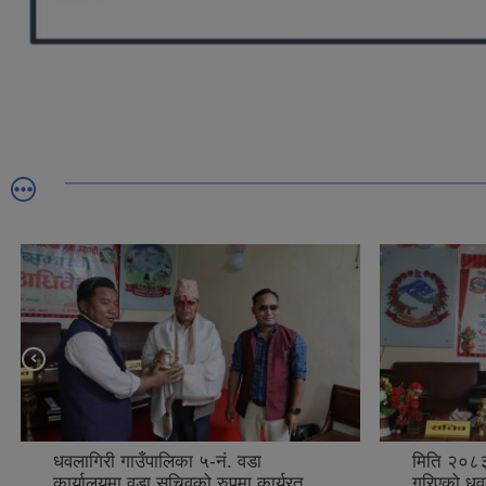
मिति २०८३/०३/०९ गते आयोजना
मिति २०८३
गरिएको धवलागिरी गाउँपालिकाको २६औं
गाउँपालिका