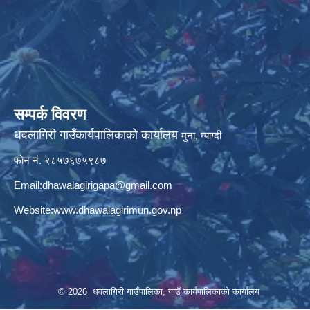
सम्पर्क विवरण
धवलागिरी गाउँकार्यपालिकाको कार्यालय
मुना, म्याग्दी
फोन नं. ९८५७६७५९८७
Email:
dhawalagirigapa@gmail.com
Website:
www.dhawalagirimun.gov.np
© 2026 धवलागिरी गाउँपालिका, गाउँ कार्यपालिकाको कार्यालय