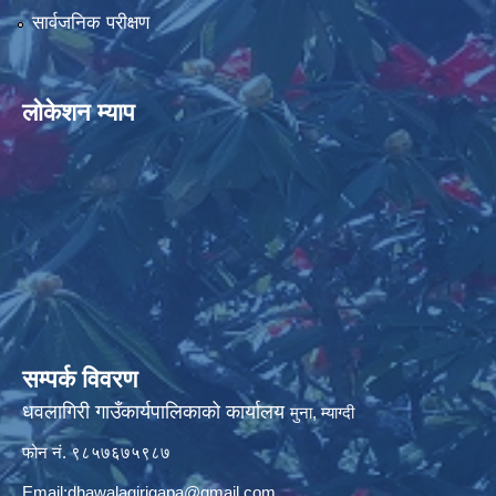
सार्वजनिक परीक्षण
लोकेशन म्याप
सम्पर्क विवरण
धवलागिरी गाउँकार्यपालिकाको कार्यालय
मुना, म्याग्दी
फोन नं. ९८५७६७५९८७
Email:
dhawalagirigapa@gmail.com