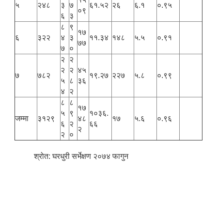
५
२४८
३
७
६१.५२
२६
६.१
०.९५
०९
६
३
८
९
१७
६
३२२
४
३
११.३४
१४८
५.५
०.९१
७७
७
०
पशु शाखा
२
२
आधारभूत शिक्षा परीक्षा सञ्चालन, अनुगमन तथा व्यवस्थापन कार्यविधि, २०७५
धवलागिरी गाउँपालिकाको वातावरण तथा प्राकृतिक स्रोत संरक्षण ऐन, २०७६
कृषि शाखा
२
२
४५
७
७८२
१९.२७
२२७
५.८
०.९९
५
८
३६
४
२
८
८
१७
५
९
१०३६.
धवलागिरी गाउँपालिकाको संक्षिप्त वातावरणीय अध्ययन तथा प्रारम्भिक वातावरणीय परीक्षण कार्यविधि, २०७८
जम्मा
३१२९
४८
१७
५.६
०.९६
६
२
६६
२
२
०
श्रोत: घरधुरी सर्भेक्षण २०७४ फागुन
धवलागिरी गाउँपालिकाको उपभोक्ता समिति गठन, परिचालन तथा व्यवस्थापन सम्बन्धी कार्यविधि,२०७५