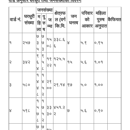
वार्ड अनुसार घरधुरी तथा जनसंख्याको विवरण
जनसंख्या
क्षेत्रफ
परिवार
महिला
घरधुरी
जन
म
पु
वार्ड नं.
ल (वर्ग
को
पुरुष
कैफियत
ज
संख्या
घनत्व
हि
रु
कि.मि.
आकार
अनुपात
म्मा
ला
ष
७
७
१५
३३८.६
१
२५७
३
७
४
५.९
०.९५
०८
६
५
३
९
९
१९
१२५.५
२
३४२
६
५
१५
५.६
१.०१
२२
१
४
८
१
१
४
४
२९
३
५८०
२९.१४
९७
५.०
१.००
४
५
००
८
२
१
१
५
७
३३
४५१.२
४
५९८
७
५.६
०.९०
७
५
३०
२
८
२
७
७
१५