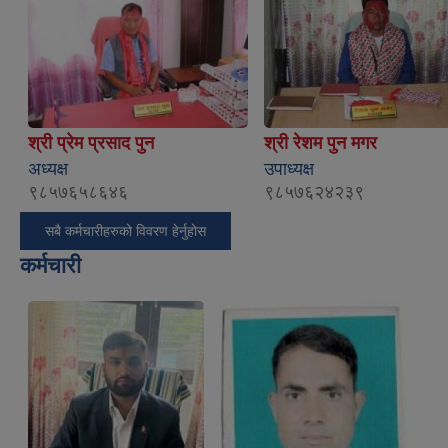
श्री प्रेम प्रसाद पुन
श्री रेशम पुन मगर
अध्यक्ष
उपाध्यक्ष
९८५७६५८६४६
९८५७६२४२३९
सबै कर्मचारीहरुको विवरण हेर्नुहोस
कर्मचारी