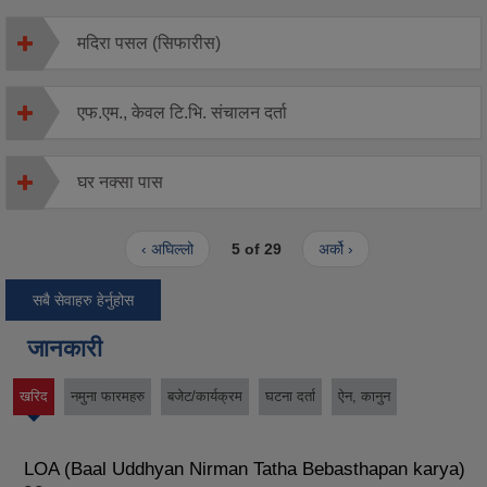
मदिरा पसल (सिफारीस)
एफ.एम., केवल टि.भि. संचालन दर्ता
घर नक्सा पास
‹ अघिल्लो
5 of 29
अर्को ›
सबै सेवाहरु हेर्नुहोस
जानकारी
खरिद
नमुना फारमहरु
बजेट/कार्यक्रम
घटना दर्ता
ऐन, कानुन
(active
tab)
LOA (Baal Uddhyan Nirman Tatha Bebasthapan karya)