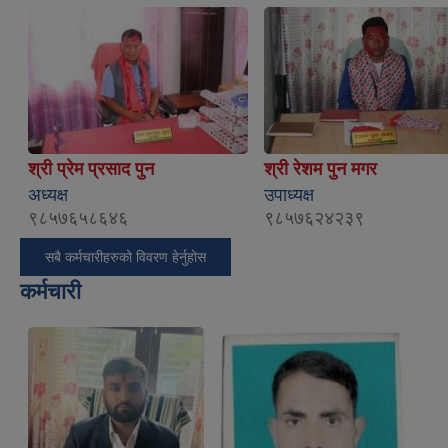
श्री प्रेम प्रसाद पुन
श्री रेशम पुन मगर
अध्यक्ष
उपाध्यक्ष
९८५७६५८६४६
९८५७६२४२३९
सबै कर्मचारीहरुको विवरण हेर्नुहोस
कर्मचारी