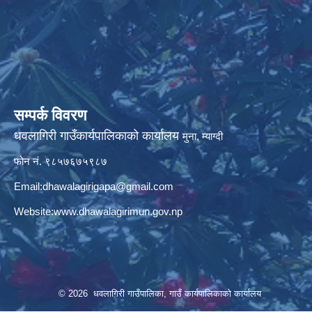
सम्पर्क विवरण
धवलागिरी गाउँकार्यपालिकाको कार्यालय
मुना, म्याग्दी
फोन नं. ९८५७६७५९८७
Email:
dhawalagirigapa@gmail.com
Website:
www.dhawalagirimun.gov.np
© 2026 धवलागिरी गाउँपालिका, गाउँ कार्यपालिकाको कार्यालय