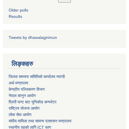
Older polls
Results
पशु शाखा
Tweets by dhawalagirimun
आधारभूत शिक्षा परीक्षा सञ्चालन, अनुगमन तथा व्यवस्थापन कार्यविधि, २०७५
धवलागिरी गाउँपालिकाको वातावरण तथा प्राकृतिक स्रोत संरक्षण ऐन, २०७६
कृषि शाखा
लिङ्कहरु
धवलागिरी गाउँपालिकाको संक्षिप्त वातावरणीय अध्ययन तथा प्रारम्भिक वातावरणीय परीक्षण कार्यविधि, २०७८
जिल्ला समन्वय समितिको कार्यालय म्याग्दी
अर्थ मन्त्रालय
केन्द्रीय पञ्जिकरण विभाग
नेपाल कानुन आयोग
प्रिती फन्ट बाट युनिकोड कन्भर्रटर
राष्ट्रिय योजना आयोग
धवलागिरी गाउँपालिकाको उपभोक्ता समिति गठन, परिचालन तथा व्यवस्थापन सम्बन्धी कार्यविधि,२०७५
लोक सेवा आयोग
संघीय मामिला तथा सामन्य प्रशासन मन्त्रालय
स्थानीय तहको लागि ICT ब्लग