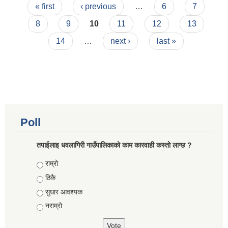
Pages
निर्णयहरु
« first
‹ previous
…
6
7
8
9
10
11
12
13
14
…
next ›
last »
Poll
तपाईलाइ धवलागिरी गाउँपालिकाको काम कारवाही कस्तो लाग्छ ?
Choices
राम्रो
ठिकै
सुधार आवश्यक
नराम्रो