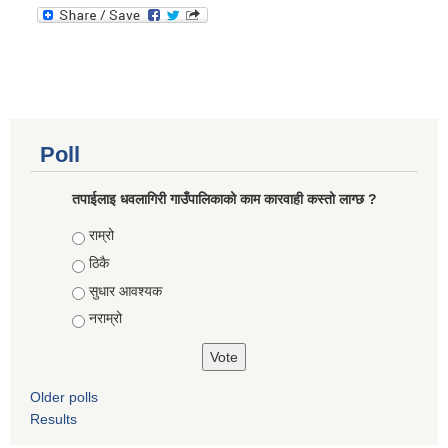
कोरोना भाइरस संक्रमण रोकथाम, नियन्त्रण तथा उपचार सहयोग कार्यविधि, २०७६
Poll
तपाईलाइ धवलागिरी गाउँपालिकाको काम कारवाही कस्तो लाग्छ ?
Choices
राम्रो
ठिकै
सुधार आवश्यक
नराम्रो
Older polls
Results