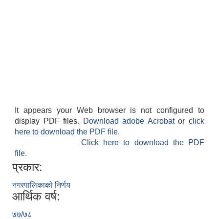
पशु शाखा
आधारभूत शिक्षा परीक्षा सञ्चालन, अनुगमन तथा व्यवस्थापन कार्यविधि, २०७५
धवलागिरी गाउँपालिकाको वातावरण तथा प्राकृतिक स्रोत संरक्षण ऐन, २०७६
कृषि शाखा
It appears your Web browser is not configured to
धवलागिरी गाउँपालिकाको संक्षिप्त वातावरणीय अध्ययन तथा प्रारम्भिक वातावरणीय परीक्षण कार्यविधि, २०७८
display PDF files.
Download adobe Acrobat
or
click
here to download the PDF file.
Click here to download the PDF
file.
प्रकार:
नगरपालिकाको निर्णय
धवलागिरी गाउँपालिकाको उपभोक्ता समिति गठन, परिचालन तथा व्यवस्थापन सम्बन्धी कार्यविधि,२०७५
आर्थिक वर्ष:
७७/७८