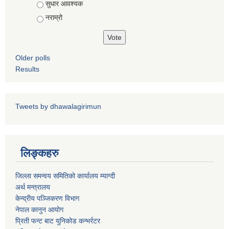
सुधार आवश्यक
नराम्रो
Older polls
पशु शाखा
आधारभूत शिक्षा परीक्षा सञ्चालन, अनुगमन तथा व्यवस्थापन कार्यविधि, २०७५
धवलागिरी गाउँपालिकाको वातावरण तथा प्राकृतिक स्रोत संरक्षण ऐन, २०७६
Results
कृषि शाखा
Tweets by dhawalagirimun
धवलागिरी गाउँपालिकाको संक्षिप्त वातावरणीय अध्ययन तथा प्रारम्भिक वातावरणीय परीक्षण कार्यविधि, २०७८
लिङ्कहरु
जिल्ला समन्वय समितिको कार्यालय म्याग्दी
अर्थ मन्त्रालय
केन्द्रीय पञ्जिकरण विभाग
धवलागिरी गाउँपालिकाको उपभोक्ता समिति गठन, परिचालन तथा व्यवस्थापन सम्बन्धी कार्यविधि,२०७५
नेपाल कानुन आयोग
प्रिती फन्ट बाट युनिकोड कन्भर्रटर