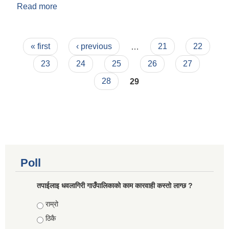
Read more
about नदीजन्य पदार्थ उत्खनन गरी बिक्री वितरण तथा
आन्तरिक निकासी गर्ने कार्यको बोलपत्र आव्हान सम्बन्धी
सूचना
Pages
« first
‹ previous
…
21
22
23
24
25
26
27
28
29
Poll
तपाईलाइ धवलागिरी गाउँपालिकाको काम कारवाही कस्तो लाग्छ ?
Choices
राम्रो
ठिकै