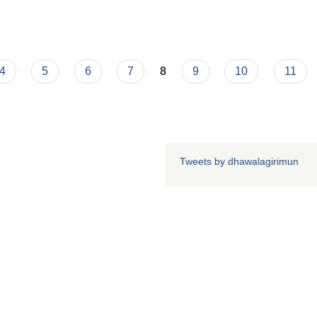
4
5
6
7
8
9
10
11
Tweets by dhawalagirimun