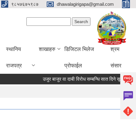
९८५७६७५९८७
dhawalagirigapa@gmail.com
Search form
Search
स्थानिय
शाखाहरु
डिजिटल भिलेज
श्रम
राजपत्र
प्रोफाईल
संसार
उजुर बाजुर वा दाबी विरोध सम्बन्धि सात दिने सूचना
उज