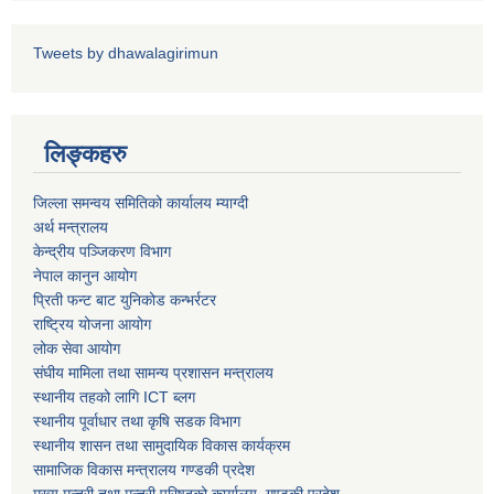
Tweets by dhawalagirimun
पशु शाखा
आधारभूत शिक्षा परीक्षा सञ्चालन, अनुगमन तथा व्यवस्थापन कार्यविधि, २०७५
धवलागिरी गाउँपालिकाको वातावरण तथा प्राकृतिक स्रोत संरक्षण ऐन, २०७६
लिङ्कहरु
कृषि शाखा
जिल्ला समन्वय समितिको कार्यालय म्याग्दी
अर्थ मन्त्रालय
केन्द्रीय पञ्जिकरण विभाग
धवलागिरी गाउँपालिकाको संक्षिप्त वातावरणीय अध्ययन तथा प्रारम्भिक वातावरणीय परीक्षण कार्यविधि, २०७८
नेपाल कानुन आयोग
प्रिती फन्ट बाट युनिकोड कन्भर्रटर
राष्ट्रिय योजना आयोग
लोक सेवा आयोग
संघीय मामिला तथा सामन्य प्रशासन मन्त्रालय
स्थानीय तहको लागि ICT ब्लग
स्थानीय पूर्वाधार तथा कृषि सडक विभाग
धवलागिरी गाउँपालिकाको उपभोक्ता समिति गठन, परिचालन तथा व्यवस्थापन सम्बन्धी कार्यविधि,२०७५
स्थानीय शासन तथा सामुदायिक विकास कार्यक्रम
सामाजिक विकास मन्त्रालय गण्डकी प्रदेश