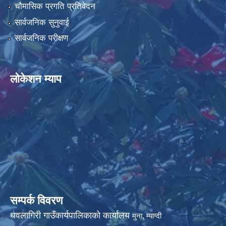
चौमासिक प्रगति प्रतिवेदन
सार्वजनिक सुनुवाई
सार्वजनिक परीक्षण
धवलागिरी गाउँपालिकाको आर्थिक कार्यविधि तथा वित्तीय उत्तरदायित्व ऐन, २०८२
लोकेशन म्याप
सम्पर्क विवरण
धवलागिरी गाउँकार्यपालिकाको कार्यालय
मुना, म्याग्दी