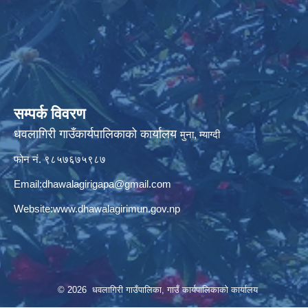
सम्पर्क विवरण
धवलागिरी गाउँकार्यपालिकाको कार्यालय
मुना, म्याग्दी
फोन नं. ९८५७६७५९८७
Email:
dhawalagirigapa@gmail.com
Website:
www.dhawalagirimun.gov.np
© 2026 धवलागिरी गाउँपालिका, गाउँ कार्यपालिकाको कार्यालय