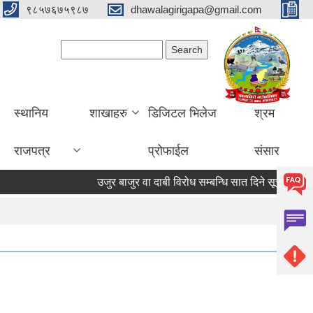
९८५७६७५९८७
dhawalagirigapa@gmail.com
Search form
Search
स्थानिय
शाखाहरु
डिजिटल भिलेज
श्रम
राजपत्र
प्रोफाईल
संसार
उजुर बाजुर वा दाबी विरोध सम्बन्धि सात दिने सूचना
उजुर