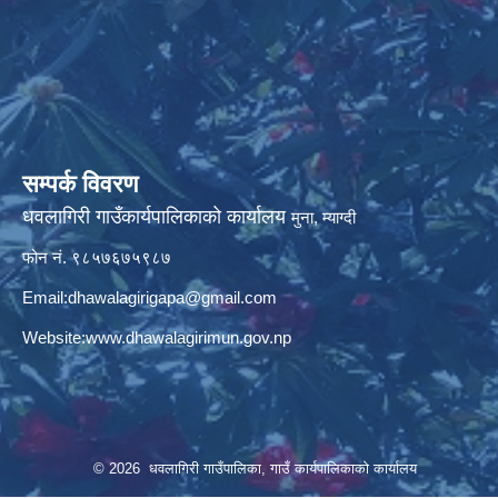
सम्पर्क विवरण
धवलागिरी गाउँकार्यपालिकाको कार्यालय
मुना, म्याग्दी
फोन नं. ९८५७६७५९८७
Email:
dhawalagirigapa@gmail.com
Website:
www.dhawalagirimun.gov.np
© 2026 धवलागिरी गाउँपालिका, गाउँ कार्यपालिकाको कार्यालय