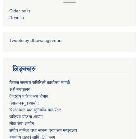
Older polls
Results
पशु शाखा
Tweets by dhawalagirimun
आधारभूत शिक्षा परीक्षा सञ्चालन, अनुगमन तथा व्यवस्थापन कार्यविधि, २०७५
धवलागिरी गाउँपालिकाको वातावरण तथा प्राकृतिक स्रोत संरक्षण ऐन, २०७६
कृषि शाखा
लिङ्कहरु
धवलागिरी गाउँपालिकाको संक्षिप्त वातावरणीय अध्ययन तथा प्रारम्भिक वातावरणीय परीक्षण कार्यविधि, २०७८
जिल्ला समन्वय समितिको कार्यालय म्याग्दी
अर्थ मन्त्रालय
केन्द्रीय पञ्जिकरण विभाग
नेपाल कानुन आयोग
प्रिती फन्ट बाट युनिकोड कन्भर्रटर
राष्ट्रिय योजना आयोग
धवलागिरी गाउँपालिकाको उपभोक्ता समिति गठन, परिचालन तथा व्यवस्थापन सम्बन्धी कार्यविधि,२०७५
लोक सेवा आयोग
संघीय मामिला तथा सामन्य प्रशासन मन्त्रालय
स्थानीय तहको लागि ICT ब्लग